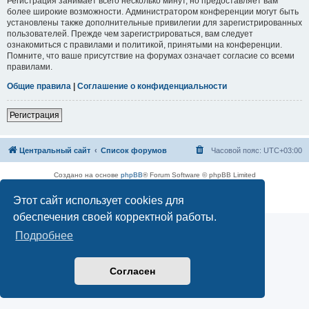
Регистрация занимает всего несколько минут, но предоставляет вам
более широкие возможности. Администратором конференции могут быть
установлены также дополнительные привилегии для зарегистрированных
пользователей. Прежде чем зарегистрироваться, вам следует
ознакомиться с правилами и политикой, принятыми на конференции.
Помните, что ваше присутствие на форумах означает согласие со всеми
правилами.
Общие правила
|
Соглашение о конфиденциальности
Регистрация
Центральный сайт
Список форумов
Часовой пояс:
UTC+03:00
Создано на основе
phpBB
® Forum Software © phpBB Limited
Русская поддержка phpBB
Этот сайт использует cookies для
Конфиденциальность
|
Правила
обеспечения своей корректной работы.
Подробнее
Согласен