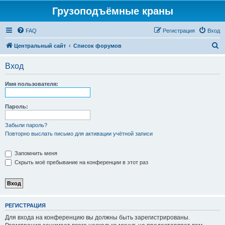
Грузоподъёмные краны
FAQ
Регистрация
Вход
П
Центральный сайт
Список форумов
о
Вход
и
с
Имя пользователя:
к
Пароль:
Забыли пароль?
Повторно выслать письмо для активации учётной записи
Запомнить меня
Скрыть моё пребывание на конференции в этот раз
РЕГИСТРАЦИЯ
Для входа на конференцию вы должны быть зарегистрированы.