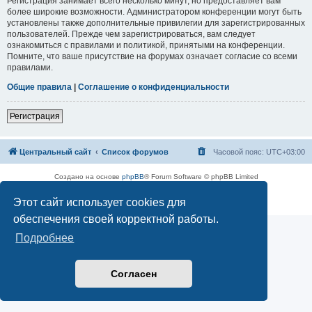
Регистрация занимает всего несколько минут, но предоставляет вам
более широкие возможности. Администратором конференции могут быть
установлены также дополнительные привилегии для зарегистрированных
пользователей. Прежде чем зарегистрироваться, вам следует
ознакомиться с правилами и политикой, принятыми на конференции.
Помните, что ваше присутствие на форумах означает согласие со всеми
правилами.
Общие правила
|
Соглашение о конфиденциальности
Регистрация
Центральный сайт
Список форумов
Часовой пояс:
UTC+03:00
Создано на основе
phpBB
® Forum Software © phpBB Limited
Русская поддержка phpBB
Этот сайт использует cookies для
Конфиденциальность
|
Правила
обеспечения своей корректной работы.
Подробнее
Согласен