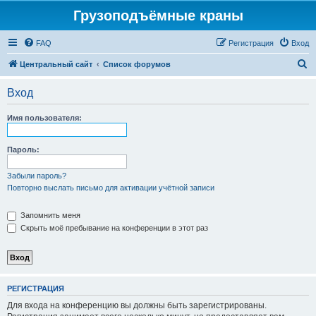
Грузоподъёмные краны
FAQ
Регистрация
Вход
П
Центральный сайт
Список форумов
о
Вход
и
с
Имя пользователя:
к
Пароль:
Забыли пароль?
Повторно выслать письмо для активации учётной записи
Запомнить меня
Скрыть моё пребывание на конференции в этот раз
РЕГИСТРАЦИЯ
Для входа на конференцию вы должны быть зарегистрированы.