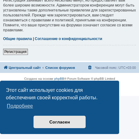
Регистрация занимает всего несколько минут, но предоставляет вам
более широкие возможности. Администратором конференции могут быть
установлены также дополнительные привилегии для зарегистрированных
пользователей. Прежде чем зарегистрироваться, вам следует
ознакомиться с правилами и политикой, принятыми на конференции.
Помните, что ваше присутствие на форумах означает согласие со всеми
правилами.
Общие правила
|
Соглашение о конфиденциальности
Регистрация
Центральный сайт
Список форумов
Часовой пояс:
UTC+03:00
Создано на основе
phpBB
® Forum Software © phpBB Limited
Русская поддержка phpBB
Этот сайт использует cookies для
Конфиденциальность
|
Правила
обеспечения своей корректной работы.
Подробнее
Согласен