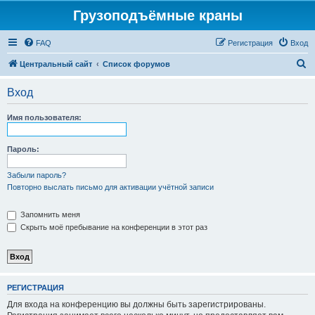
Грузоподъёмные краны
FAQ
Регистрация
Вход
П
Центральный сайт
Список форумов
о
Вход
и
с
Имя пользователя:
к
Пароль:
Забыли пароль?
Повторно выслать письмо для активации учётной записи
Запомнить меня
Скрыть моё пребывание на конференции в этот раз
РЕГИСТРАЦИЯ
Для входа на конференцию вы должны быть зарегистрированы.