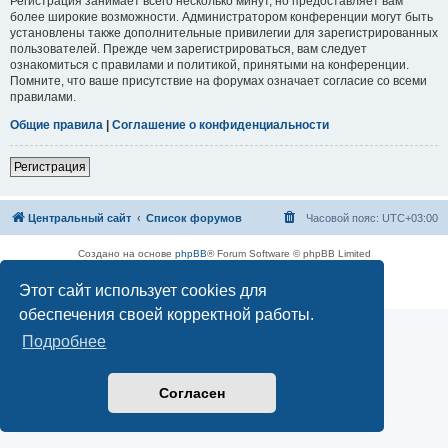
Регистрация занимает всего несколько минут, но предоставляет вам
более широкие возможности. Администратором конференции могут быть
установлены также дополнительные привилегии для зарегистрированных
пользователей. Прежде чем зарегистрироваться, вам следует
ознакомиться с правилами и политикой, принятыми на конференции.
Помните, что ваше присутствие на форумах означает согласие со всеми
правилами.
Общие правила
|
Соглашение о конфиденциальности
Регистрация
Центральный сайт
Список форумов
Часовой пояс:
UTC+03:00
Создано на основе
phpBB
® Forum Software © phpBB Limited
Русская поддержка phpBB
Этот сайт использует cookies для
Конфиденциальность
|
Правила
обеспечения своей корректной работы.
Подробнее
Согласен