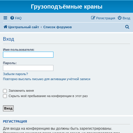
Грузоподъёмные краны
FAQ
Регистрация
Вход
П
Центральный сайт
Список форумов
о
Вход
и
с
Имя пользователя:
к
Пароль:
Забыли пароль?
Повторно выслать письмо для активации учётной записи
Запомнить меня
Скрыть моё пребывание на конференции в этот раз
РЕГИСТРАЦИЯ
Для входа на конференцию вы должны быть зарегистрированы.