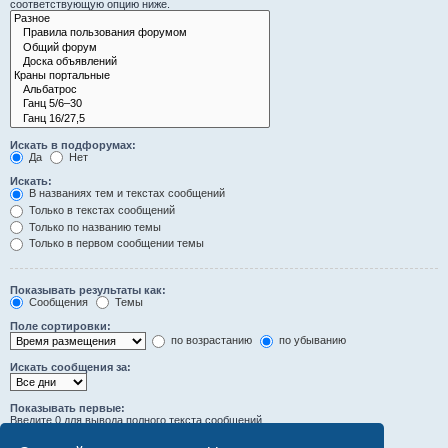
соответствующую опцию ниже.
Искать в подфорумах:
Да
Нет
Искать:
В названиях тем и текстах сообщений
Только в текстах сообщений
Только по названию темы
Только в первом сообщении темы
Показывать результаты как:
Сообщения
Темы
Поле сортировки:
по возрастанию
по убыванию
Искать сообщения за:
Показывать первые:
Введите 0 для вывода полного текста сообщений.
символов сообщений