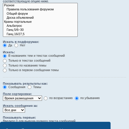
соответствующую опцию ниже.
Искать в подфорумах:
Да
Нет
Искать:
В названиях тем и текстах сообщений
Только в текстах сообщений
Только по названию темы
Только в первом сообщении темы
Показывать результаты как:
Сообщения
Темы
Поле сортировки:
по возрастанию
по убыванию
Искать сообщения за:
Показывать первые:
Введите 0 для вывода полного текста сообщений.
символов сообщений