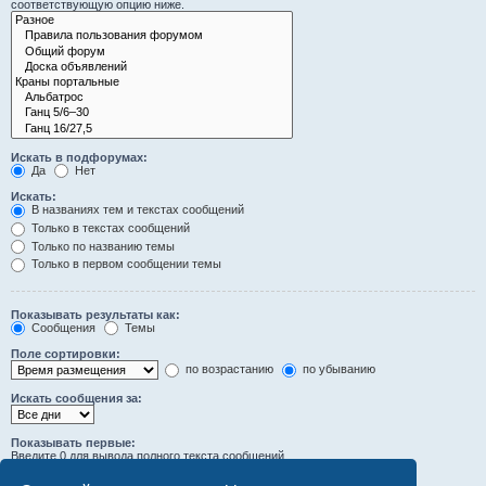
соответствующую опцию ниже.
Искать в подфорумах:
Да
Нет
Искать:
В названиях тем и текстах сообщений
Только в текстах сообщений
Только по названию темы
Только в первом сообщении темы
Показывать результаты как:
Сообщения
Темы
Поле сортировки:
по возрастанию
по убыванию
Искать сообщения за:
Показывать первые:
Введите 0 для вывода полного текста сообщений.
символов сообщений