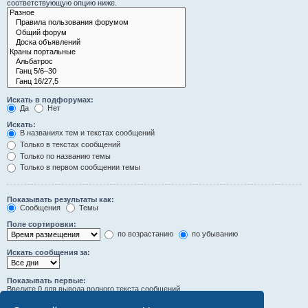
соответствующую опцию ниже.
Искать в подфорумах:
Да
Нет
Искать:
В названиях тем и текстах сообщений
Только в текстах сообщений
Только по названию темы
Только в первом сообщении темы
Показывать результаты как:
Сообщения
Темы
Поле сортировки:
по возрастанию
по убыванию
Искать сообщения за:
Показывать первые:
Введите 0 для вывода полного текста сообщений.
символов сообщений