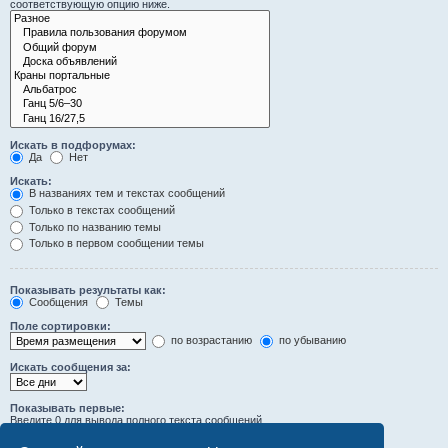
соответствующую опцию ниже.
Искать в подфорумах:
Да
Нет
Искать:
В названиях тем и текстах сообщений
Только в текстах сообщений
Только по названию темы
Только в первом сообщении темы
Показывать результаты как:
Сообщения
Темы
Поле сортировки:
по возрастанию
по убыванию
Искать сообщения за:
Показывать первые:
Введите 0 для вывода полного текста сообщений.
символов сообщений