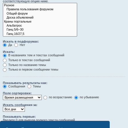
соответствующую опцию ниже.
Искать в подфорумах:
Да
Нет
Искать:
В названиях тем и текстах сообщений
Только в текстах сообщений
Только по названию темы
Только в первом сообщении темы
Показывать результаты как:
Сообщения
Темы
Поле сортировки:
по возрастанию
по убыванию
Искать сообщения за:
Показывать первые:
Введите 0 для вывода полного текста сообщений.
символов сообщений