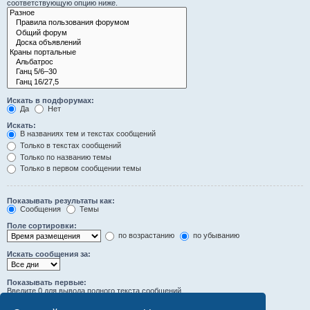
соответствующую опцию ниже.
Искать в подфорумах:
Да
Нет
Искать:
В названиях тем и текстах сообщений
Только в текстах сообщений
Только по названию темы
Только в первом сообщении темы
Показывать результаты как:
Сообщения
Темы
Поле сортировки:
по возрастанию
по убыванию
Искать сообщения за:
Показывать первые:
Введите 0 для вывода полного текста сообщений.
символов сообщений