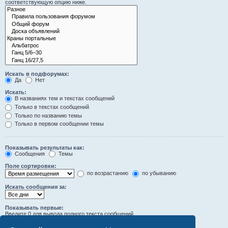
соответствующую опцию ниже.
Искать в подфорумах:
Да
Нет
Искать:
В названиях тем и текстах сообщений
Только в текстах сообщений
Только по названию темы
Только в первом сообщении темы
Показывать результаты как:
Сообщения
Темы
Поле сортировки:
по возрастанию
по убыванию
Искать сообщения за:
Показывать первые:
Введите 0 для вывода полного текста сообщений.
символов сообщений