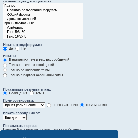
соответствующую опцию ниже.
Искать в подфорумах:
Да
Нет
Искать:
В названиях тем и текстах сообщений
Только в текстах сообщений
Только по названию темы
Только в первом сообщении темы
Показывать результаты как:
Сообщения
Темы
Поле сортировки:
по возрастанию
по убыванию
Искать сообщения за:
Показывать первые:
Введите 0 для вывода полного текста сообщений.
символов сообщений