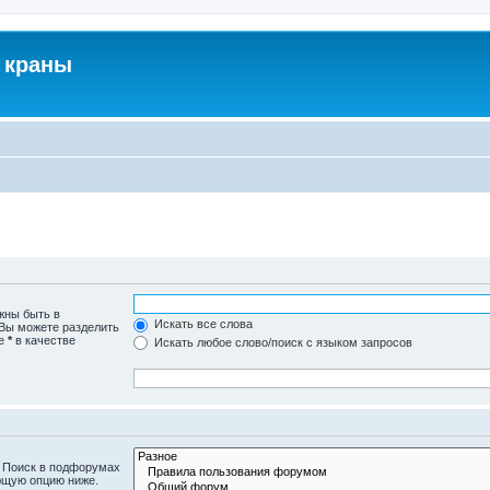
 краны
жны быть в
Искать все слова
 Вы можете разделить
те
*
в качестве
Искать любое слово/поиск с языком запросов
. Поиск в подфорумах
ющую опцию ниже.