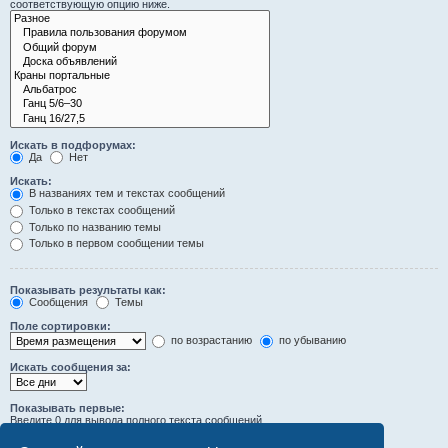
соответствующую опцию ниже.
Искать в подфорумах:
Да
Нет
Искать:
В названиях тем и текстах сообщений
Только в текстах сообщений
Только по названию темы
Только в первом сообщении темы
Показывать результаты как:
Сообщения
Темы
Поле сортировки:
по возрастанию
по убыванию
Искать сообщения за:
Показывать первые:
Введите 0 для вывода полного текста сообщений.
символов сообщений