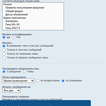
соответствующую опцию ниже.
Искать в подфорумах:
Да
Нет
Искать:
В названиях тем и текстах сообщений
Только в текстах сообщений
Только по названию темы
Только в первом сообщении темы
Показывать результаты как:
Сообщения
Темы
Поле сортировки:
по возрастанию
по убыванию
Искать сообщения за:
Показывать первые:
Введите 0 для вывода полного текста сообщений.
символов сообщений