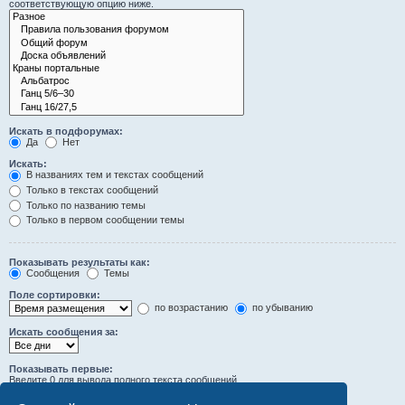
соответствующую опцию ниже.
Искать в подфорумах:
Да
Нет
Искать:
В названиях тем и текстах сообщений
Только в текстах сообщений
Только по названию темы
Только в первом сообщении темы
Показывать результаты как:
Сообщения
Темы
Поле сортировки:
по возрастанию
по убыванию
Искать сообщения за:
Показывать первые:
Введите 0 для вывода полного текста сообщений.
символов сообщений