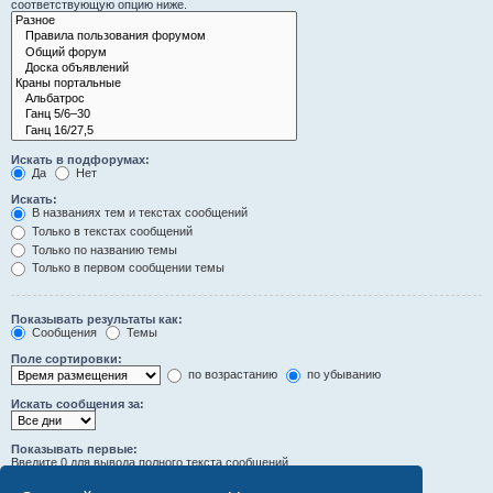
соответствующую опцию ниже.
Искать в подфорумах:
Да
Нет
Искать:
В названиях тем и текстах сообщений
Только в текстах сообщений
Только по названию темы
Только в первом сообщении темы
Показывать результаты как:
Сообщения
Темы
Поле сортировки:
по возрастанию
по убыванию
Искать сообщения за:
Показывать первые:
Введите 0 для вывода полного текста сообщений.
символов сообщений