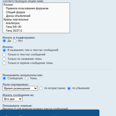
соответствующую опцию ниже.
Искать в подфорумах:
Да
Нет
Искать:
В названиях тем и текстах сообщений
Только в текстах сообщений
Только по названию темы
Только в первом сообщении темы
Показывать результаты как:
Сообщения
Темы
Поле сортировки:
по возрастанию
по убыванию
Искать сообщения за:
Показывать первые:
Введите 0 для вывода полного текста сообщений.
символов сообщений