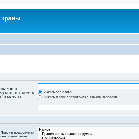
 краны
жны быть в
Искать все слова
 Вы можете разделить
те
*
в качестве
Искать любое слово/поиск с языком запросов
. Поиск в подфорумах
ющую опцию ниже.