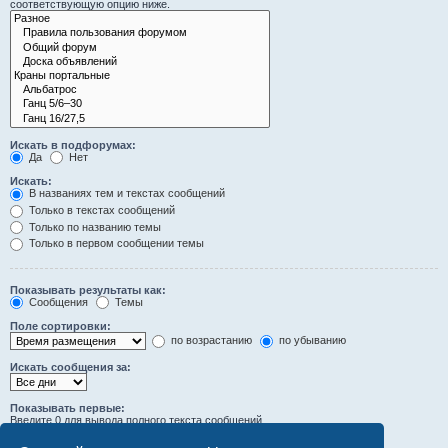
соответствующую опцию ниже.
Искать в подфорумах:
Да
Нет
Искать:
В названиях тем и текстах сообщений
Только в текстах сообщений
Только по названию темы
Только в первом сообщении темы
Показывать результаты как:
Сообщения
Темы
Поле сортировки:
по возрастанию
по убыванию
Искать сообщения за:
Показывать первые:
Введите 0 для вывода полного текста сообщений.
символов сообщений