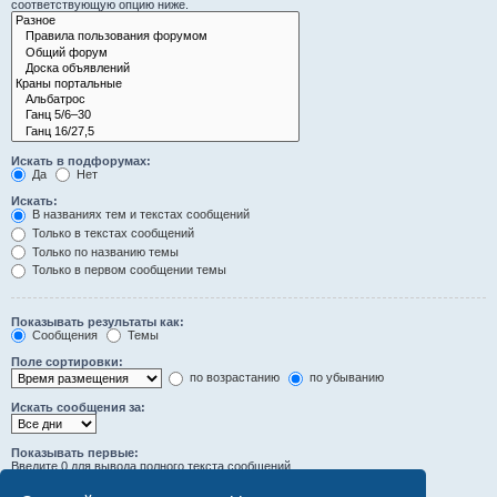
соответствующую опцию ниже.
Искать в подфорумах:
Да
Нет
Искать:
В названиях тем и текстах сообщений
Только в текстах сообщений
Только по названию темы
Только в первом сообщении темы
Показывать результаты как:
Сообщения
Темы
Поле сортировки:
по возрастанию
по убыванию
Искать сообщения за:
Показывать первые:
Введите 0 для вывода полного текста сообщений.
символов сообщений