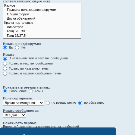
соответствующую опцию ниже.
Искать в подфорумах:
Да
Нет
Искать:
В названиях тем и текстах сообщений
Только в текстах сообщений
Только по названию темы
Только в первом сообщении темы
Показывать результаты как:
Сообщения
Темы
Поле сортировки:
по возрастанию
по убыванию
Искать сообщения за:
Показывать первые:
Введите 0 для вывода полного текста сообщений.
символов сообщений