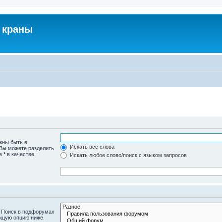
 краны
жны быть в
Искать все слова
 Вы можете разделить
те
*
в качестве
Искать любое слово/поиск с языком запросов
. Поиск в подфорумах
ющую опцию ниже.