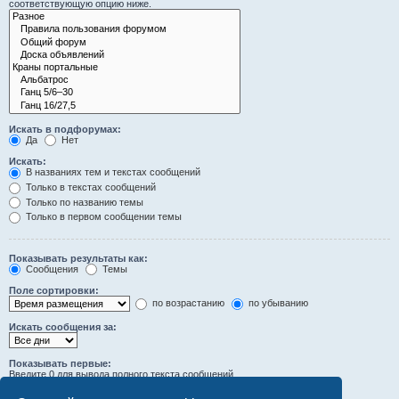
соответствующую опцию ниже.
Искать в подфорумах:
Да
Нет
Искать:
В названиях тем и текстах сообщений
Только в текстах сообщений
Только по названию темы
Только в первом сообщении темы
Показывать результаты как:
Сообщения
Темы
Поле сортировки:
по возрастанию
по убыванию
Искать сообщения за:
Показывать первые:
Введите 0 для вывода полного текста сообщений.
символов сообщений