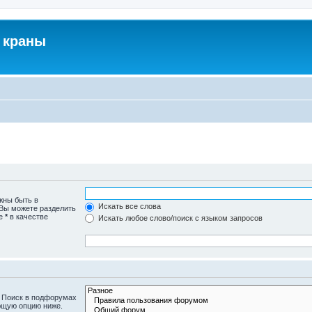
 краны
жны быть в
Искать все слова
 Вы можете разделить
те
*
в качестве
Искать любое слово/поиск с языком запросов
. Поиск в подфорумах
ющую опцию ниже.