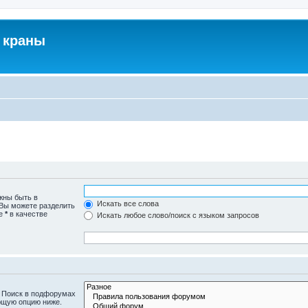
 краны
жны быть в
Искать все слова
 Вы можете разделить
те
*
в качестве
Искать любое слово/поиск с языком запросов
. Поиск в подфорумах
ющую опцию ниже.