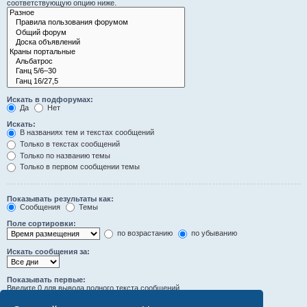
соответствующую опцию ниже.
Искать в подфорумах:
Да
Нет
Искать:
В названиях тем и текстах сообщений
Только в текстах сообщений
Только по названию темы
Только в первом сообщении темы
Показывать результаты как:
Сообщения
Темы
Поле сортировки:
по возрастанию
по убыванию
Искать сообщения за:
Показывать первые:
Введите 0 для вывода полного текста сообщений.
символов сообщений