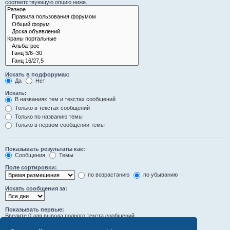
соответствующую опцию ниже.
Искать в подфорумах:
Да
Нет
Искать:
В названиях тем и текстах сообщений
Только в текстах сообщений
Только по названию темы
Только в первом сообщении темы
Показывать результаты как:
Сообщения
Темы
Поле сортировки:
по возрастанию
по убыванию
Искать сообщения за:
Показывать первые:
Введите 0 для вывода полного текста сообщений.
символов сообщений