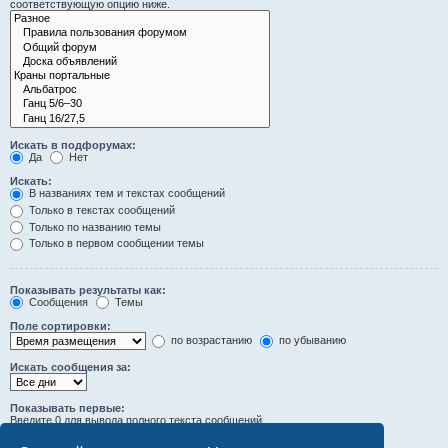
соответствующую опцию ниже.
Искать в подфорумах:
Да
Нет
Искать:
В названиях тем и текстах сообщений
Только в текстах сообщений
Только по названию темы
Только в первом сообщении темы
Показывать результаты как:
Сообщения
Темы
Поле сортировки:
по возрастанию
по убыванию
Искать сообщения за:
Показывать первые:
Введите 0 для вывода полного текста сообщений.
символов сообщений