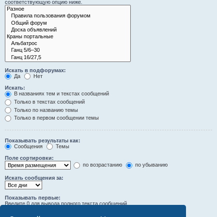
соответствующую опцию ниже.
Искать в подфорумах:
Да
Нет
Искать:
В названиях тем и текстах сообщений
Только в текстах сообщений
Только по названию темы
Только в первом сообщении темы
Показывать результаты как:
Сообщения
Темы
Поле сортировки:
по возрастанию
по убыванию
Искать сообщения за:
Показывать первые:
Введите 0 для вывода полного текста сообщений.
символов сообщений