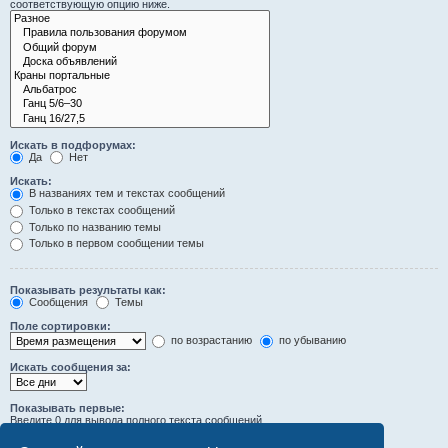
соответствующую опцию ниже.
Искать в подфорумах:
Да
Нет
Искать:
В названиях тем и текстах сообщений
Только в текстах сообщений
Только по названию темы
Только в первом сообщении темы
Показывать результаты как:
Сообщения
Темы
Поле сортировки:
по возрастанию
по убыванию
Искать сообщения за:
Показывать первые:
Введите 0 для вывода полного текста сообщений.
символов сообщений