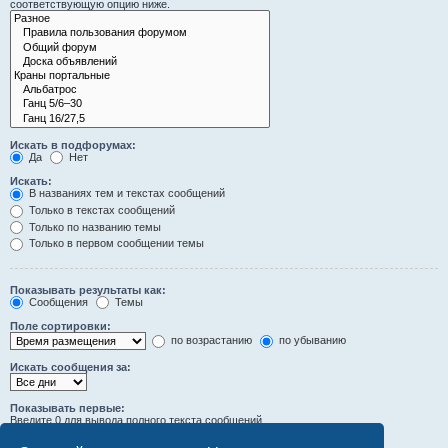
соответствующую опцию ниже.
Искать в подфорумах:
Да
Нет
Искать:
В названиях тем и текстах сообщений
Только в текстах сообщений
Только по названию темы
Только в первом сообщении темы
Показывать результаты как:
Сообщения
Темы
Поле сортировки:
по возрастанию
по убыванию
Искать сообщения за:
Показывать первые:
Введите 0 для вывода полного текста сообщений.
символов сообщений