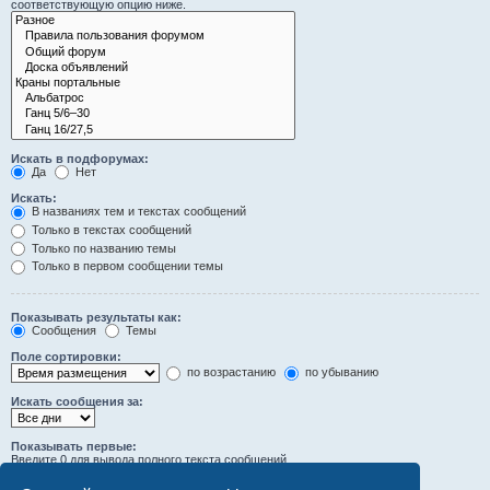
соответствующую опцию ниже.
Искать в подфорумах:
Да
Нет
Искать:
В названиях тем и текстах сообщений
Только в текстах сообщений
Только по названию темы
Только в первом сообщении темы
Показывать результаты как:
Сообщения
Темы
Поле сортировки:
по возрастанию
по убыванию
Искать сообщения за:
Показывать первые:
Введите 0 для вывода полного текста сообщений.
символов сообщений