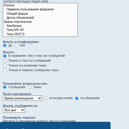
соответствующую опцию ниже.
Искать в подфорумах:
Да
Нет
Искать:
В названиях тем и текстах сообщений
Только в текстах сообщений
Только по названию темы
Только в первом сообщении темы
Показывать результаты как:
Сообщения
Темы
Поле сортировки:
по возрастанию
по убыванию
Искать сообщения за:
Показывать первые:
Введите 0 для вывода полного текста сообщений.
символов сообщений