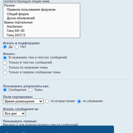
соответствующую опцию ниже.
Искать в подфорумах:
Да
Нет
Искать:
В названиях тем и текстах сообщений
Только в текстах сообщений
Только по названию темы
Только в первом сообщении темы
Показывать результаты как:
Сообщения
Темы
Поле сортировки:
по возрастанию
по убыванию
Искать сообщения за:
Показывать первые:
Введите 0 для вывода полного текста сообщений.
символов сообщений