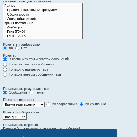
соответствующую опцию ниже.
Искать в подфорумах:
Да
Нет
Искать:
В названиях тем и текстах сообщений
Только в текстах сообщений
Только по названию темы
Только в первом сообщении темы
Показывать результаты как:
Сообщения
Темы
Поле сортировки:
по возрастанию
по убыванию
Искать сообщения за:
Показывать первые:
Введите 0 для вывода полного текста сообщений.
символов сообщений