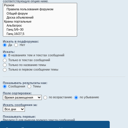
соответствующую опцию ниже.
Искать в подфорумах:
Да
Нет
Искать:
В названиях тем и текстах сообщений
Только в текстах сообщений
Только по названию темы
Только в первом сообщении темы
Показывать результаты как:
Сообщения
Темы
Поле сортировки:
по возрастанию
по убыванию
Искать сообщения за:
Показывать первые:
Введите 0 для вывода полного текста сообщений.
символов сообщений