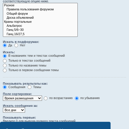
соответствующую опцию ниже.
Искать в подфорумах:
Да
Нет
Искать:
В названиях тем и текстах сообщений
Только в текстах сообщений
Только по названию темы
Только в первом сообщении темы
Показывать результаты как:
Сообщения
Темы
Поле сортировки:
по возрастанию
по убыванию
Искать сообщения за:
Показывать первые:
Введите 0 для вывода полного текста сообщений.
символов сообщений