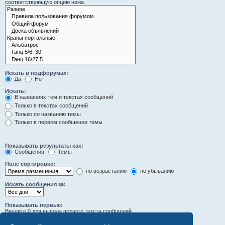
соответствующую опцию ниже.
Искать в подфорумах:
Да
Нет
Искать:
В названиях тем и текстах сообщений
Только в текстах сообщений
Только по названию темы
Только в первом сообщении темы
Показывать результаты как:
Сообщения
Темы
Поле сортировки:
по возрастанию
по убыванию
Искать сообщения за:
Показывать первые:
Введите 0 для вывода полного текста сообщений.
символов сообщений