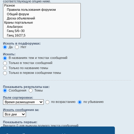
соответствующую опцию ниже.
Искать в подфорумах:
Да
Нет
Искать:
В названиях тем и текстах сообщений
Только в текстах сообщений
Только по названию темы
Только в первом сообщении темы
Показывать результаты как:
Сообщения
Темы
Поле сортировки:
по возрастанию
по убыванию
Искать сообщения за:
Показывать первые:
Введите 0 для вывода полного текста сообщений.
символов сообщений