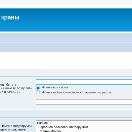
 краны
жны быть в
Искать все слова
 Вы можете разделить
те
*
в качестве
Искать любое слово/поиск с языком запросов
. Поиск в подфорумах
ющую опцию ниже.