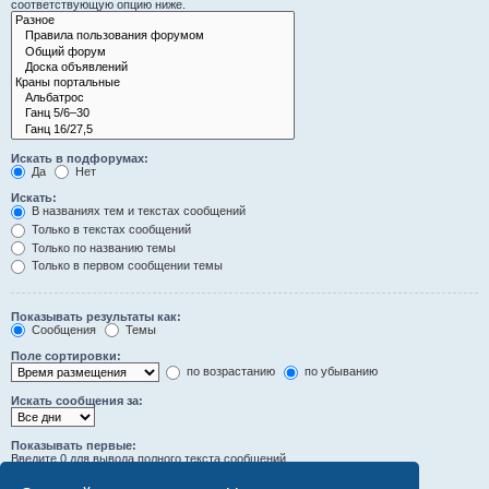
соответствующую опцию ниже.
Искать в подфорумах:
Да
Нет
Искать:
В названиях тем и текстах сообщений
Только в текстах сообщений
Только по названию темы
Только в первом сообщении темы
Показывать результаты как:
Сообщения
Темы
Поле сортировки:
по возрастанию
по убыванию
Искать сообщения за:
Показывать первые:
Введите 0 для вывода полного текста сообщений.
символов сообщений