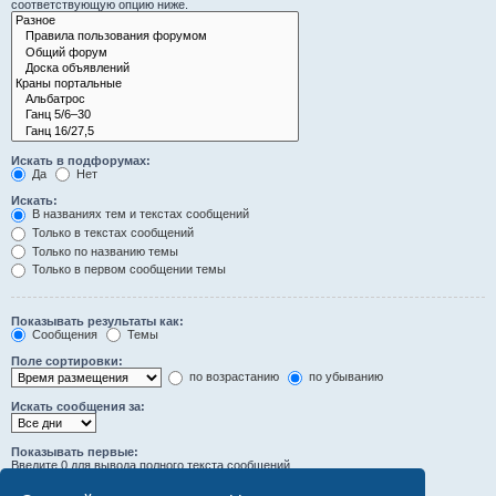
соответствующую опцию ниже.
Искать в подфорумах:
Да
Нет
Искать:
В названиях тем и текстах сообщений
Только в текстах сообщений
Только по названию темы
Только в первом сообщении темы
Показывать результаты как:
Сообщения
Темы
Поле сортировки:
по возрастанию
по убыванию
Искать сообщения за:
Показывать первые:
Введите 0 для вывода полного текста сообщений.
символов сообщений