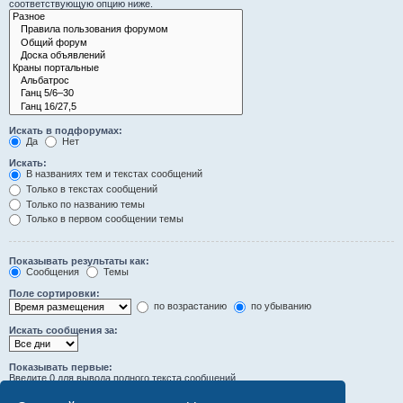
соответствующую опцию ниже.
Искать в подфорумах:
Да
Нет
Искать:
В названиях тем и текстах сообщений
Только в текстах сообщений
Только по названию темы
Только в первом сообщении темы
Показывать результаты как:
Сообщения
Темы
Поле сортировки:
по возрастанию
по убыванию
Искать сообщения за:
Показывать первые:
Введите 0 для вывода полного текста сообщений.
символов сообщений