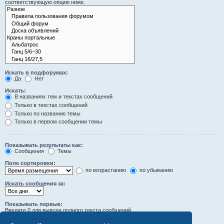
соответствующую опцию ниже.
Искать в подфорумах:
Да
Нет
Искать:
В названиях тем и текстах сообщений
Только в текстах сообщений
Только по названию темы
Только в первом сообщении темы
Показывать результаты как:
Сообщения
Темы
Поле сортировки:
по возрастанию
по убыванию
Искать сообщения за:
Показывать первые:
Введите 0 для вывода полного текста сообщений.
символов сообщений