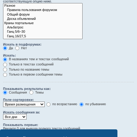
соответствующую опцию ниже.
Искать в подфорумах:
Да
Нет
Искать:
В названиях тем и текстах сообщений
Только в текстах сообщений
Только по названию темы
Только в первом сообщении темы
Показывать результаты как:
Сообщения
Темы
Поле сортировки:
по возрастанию
по убыванию
Искать сообщения за:
Показывать первые:
Введите 0 для вывода полного текста сообщений.
символов сообщений