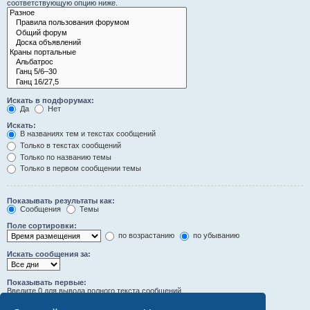
соответствующую опцию ниже.
Искать в подфорумах:
Да
Нет
Искать:
В названиях тем и текстах сообщений
Только в текстах сообщений
Только по названию темы
Только в первом сообщении темы
Показывать результаты как:
Сообщения
Темы
Поле сортировки:
по возрастанию
по убыванию
Искать сообщения за:
Показывать первые:
Введите 0 для вывода полного текста сообщений.
символов сообщений