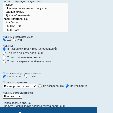
соответствующую опцию ниже.
Искать в подфорумах:
Да
Нет
Искать:
В названиях тем и текстах сообщений
Только в текстах сообщений
Только по названию темы
Только в первом сообщении темы
Показывать результаты как:
Сообщения
Темы
Поле сортировки:
по возрастанию
по убыванию
Искать сообщения за:
Показывать первые:
Введите 0 для вывода полного текста сообщений.
символов сообщений