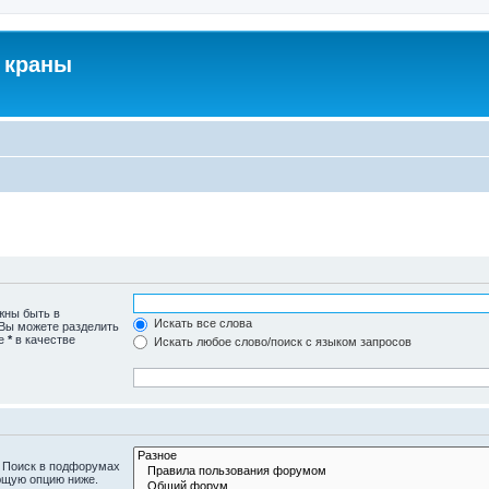
 краны
жны быть в
Искать все слова
 Вы можете разделить
те
*
в качестве
Искать любое слово/поиск с языком запросов
. Поиск в подфорумах
ющую опцию ниже.